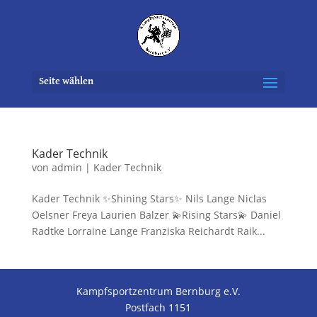
Seite wählen
Kader Technik
von
admin
|
Kader Technik
Kader Technik ✨Shining Stars✨ Nils Lange Niclas
Oelsner Freya Laurien Balzer 💫Rising Stars💫 Daniel
Radtke Lorraine Lange Franziska Reichardt Raik...
Kampfsportzentrum Bernburg e.V.
Postfach 1151